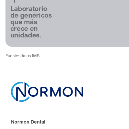
Laboratorio
de genéricos
que más
crece en
unidades.
Fuente: datos IMS
Normon Dental