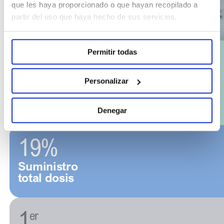
que les haya proporcionado o que hayan recopilado a
partir del uso que haya hecho de sus servicios.
Permitir todas
1º
Líderes en el
Personalizar
mercado
hospitalario
Denegar
19%
Suministro
total dosis
1
er