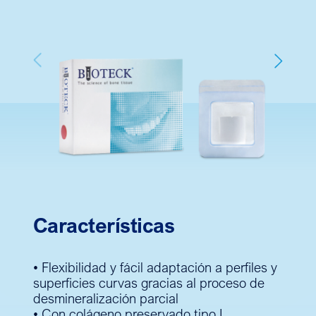
Previous
Next
Características
• Flexibilidad y fácil adaptación a perfiles y
superficies curvas gracias al proceso de
desmineralización parcial
• Con colágeno preservado tipo I